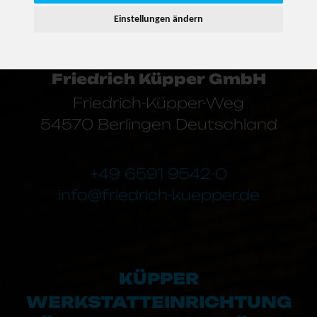
Einstellungen ändern
Friedrich Küpper GmbH
Friedrich-Küpper-Weg
54570 Berlingen Deutschland
+49 6591 9542-0
info@friedrich-kuepper.de
KÜPPER
WERKSTATTEINRICHTUNG