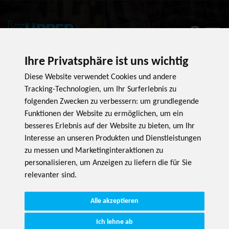
LOCHWAND-
Ihre Privatsphäre ist uns wichtig
ZUBEHÖR
Diese Website verwendet Cookies und andere
Tracking-Technologien, um Ihr Surferlebnis zu
folgenden Zwecken zu verbessern:
um grundlegende
Funktionen der Website zu ermöglichen
,
um ein
Observer for lazy product loading
besseres Erlebnis auf der Website zu bieten
,
um Ihr
Interesse an unseren Produkten und Dienstleistungen
zu messen und Marketinginteraktionen zu
personalisieren
,
um Anzeigen zu liefern die für Sie
relevanter sind
.
Alle akzeptieren
Ich lehne ab