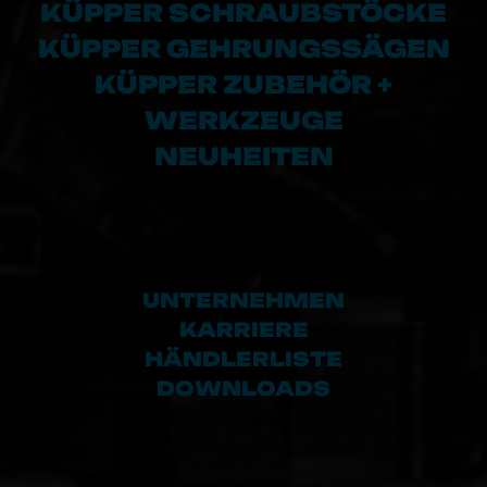
KÜPPER SCHRAUBSTÖCKE
KÜPPER GEHRUNGSSÄGEN
KÜPPER ZUBEHÖR +
WERKZEUGE
NEUHEITEN
UNTERNEHMEN
KARRIERE
HÄNDLERLISTE
DOWNLOADS