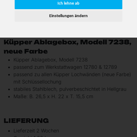
Ich lehne ab
Einstellungen ändern
Art-Nr. 7238
Küpper Ablagebox, Modell 7238,
neue Farbe
Küpper Ablagebox, Modell 7238
passend zum Werkstattwagen 12780 & 12789
passend zu allen Küpper Lochwänden (neue Farbe)
mit Schlüssellochung
stabiles Stahlblech, pulverbeschichtet in Hellgrau
Maße: B. 26,5 x H. 22 x T. 15,5 cm
LIEFERUNG
Lieferzeit 2 Wochen