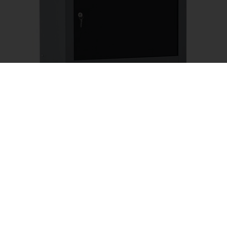
Küpper Werkbank Modell 12290, Breite
60 cm
ab
189,95 €
(UVP)