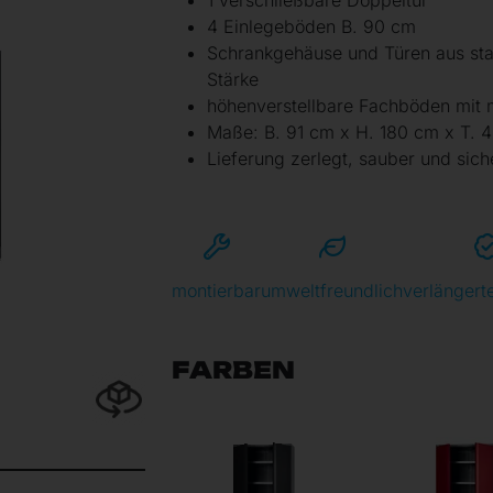
1 verschließbare Doppeltür
4 Einlegeböden B. 90 cm
Schrankgehäuse und Türen aus sta
Stärke
höhenverstellbare Fachböden mit 
Maße: B. 91 cm x H. 180 cm x T. 
Lieferung zerlegt, sauber und sich
montierbar
umweltfreundlich
verlängert
FARBEN