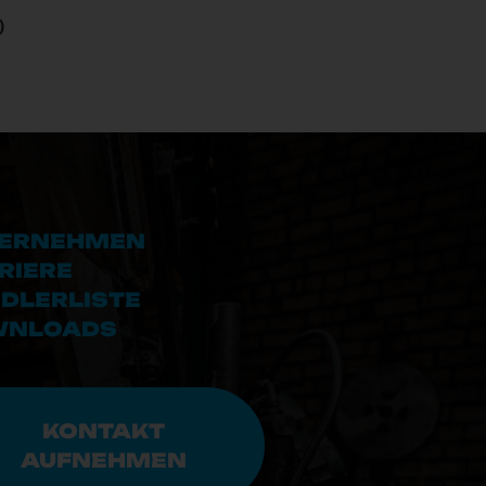
)
ERNEHMEN
RIERE
DLERLISTE
WNLOADS
KONTAKT
AUFNEHMEN