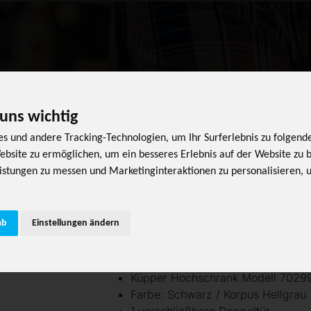
PRODUKT
 uns wichtig
s und andere Tracking-Technologien, um Ihr Surferlebnis zu folgen
ebsite zu ermöglichen
,
um ein besseres Erlebnis auf der Website zu 
istungen zu messen und Marketinginteraktionen zu personalisieren
,
u
Art-Nr. 70290
ab
Einstellungen ändern
Küpper Hochschrank,
powered by WebRotate 360
B.91 cm H. 180 cm
Küpper Hochschrank Modell 70299
Farbe: Schwarz / Korpus Hellgrau