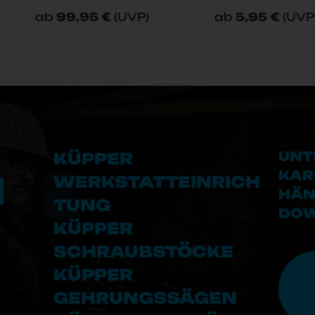
ab
99,95 €
(UVP)
ab
5,95 €
(UVP
UNT
KÜPPER
KAR
WERKSTATTEINRICH
HÄN
TUNG
DO
KÜPPER
SCHRAUBSTÖCKE
KÜPPER
GEHRUNGSSÄGEN