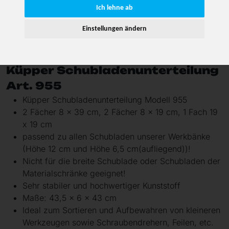
Ich lehne ab
Einstellungen ändern
Art-Nr. 955
Küpper Schubladenunterteilung
Art. 955
Küpper Schubladenunterteilung Modell 955
2 Fächer 8 x 39 cm, 2 Fächer 8 x 19 cm, 1 Fach 19
x 19 cm
passend zu allen Schubladen unserer Werkbänke
(Höhe 12 cm und Höhe 6,5 cm(aufliegend))!
Nicht für die breite Schublade oder Schubladen der
Materialschränke geeignet!
Sehr stabiler und hochwertiger Kunststoff
Maße: 43,5 x 6 x 43 cm
Ideal zum Sortieren und Aufbewahren von kleineren
Werkzeugen sowie Schraubendrehern, Feilen, etc.