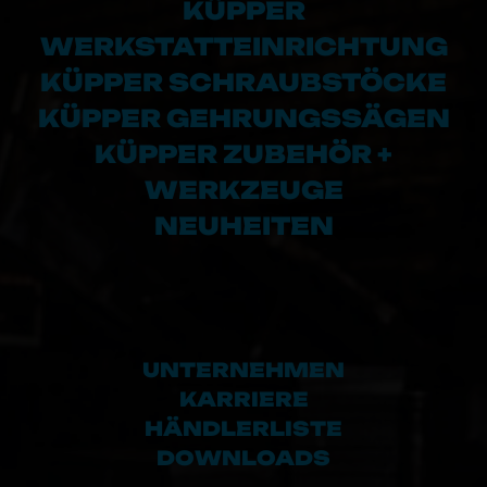
KÜPPER
WERKSTATTEINRICHTUNG
KÜPPER SCHRAUBSTÖCKE
KÜPPER GEHRUNGSSÄGEN
KÜPPER ZUBEHÖR +
WERKZEUGE
NEUHEITEN
UNTERNEHMEN
KARRIERE
HÄNDLERLISTE
DOWNLOADS